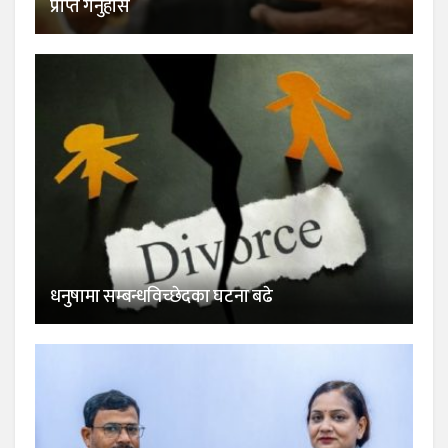
प्राप्त गर्नुहोस
धनुषामा सम्बन्धविच्छेदका घटना बढे