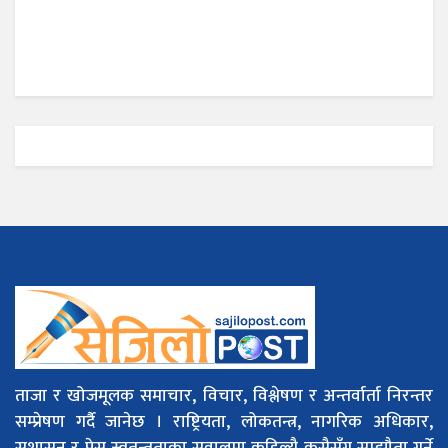
ताजा र खोजमूलक समाचार, विचार, विश्लेषण र अन्तर्वार्ता निरन्तर
सम्प्रेषण गर्दै जानेछ । राष्ट्रियता, लोकतन्त्र, नागरिक अधिकार,
सुशासन र प्रेस स्वतन्त्रताका सवालमा कहिल्यै कसैसँग सम्झौता गर्ने