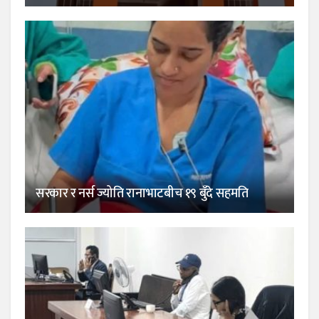
सरकार र नर्स ज्योति रानाभाटबीच १९ बुँदे सहमति