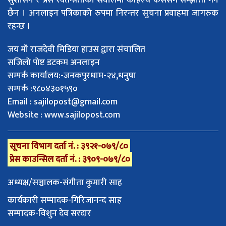
छैन । अनलाइन पत्रिकाको रुपमा निरन्तर सुचना प्रवाहमा जागरुक
रहन्छ ।
जय माँ राजदेवी मिडिया हाउस द्वारा संचालित
सजिलो पोष्ट डटकम अनलाइन
सम्पर्क कार्यालय:-जनकपुरधाम-२४,धनुषा
सम्पर्क :९८०४३०१५९०
Email :
sajilopost@gmail.com
Website : www.sajilopost.com
सूचना विभाग दर्ता नं. : ३९२१-०७९/८०
प्रेस काउन्सिल दर्ता नं. : ३९०९-०७९/८०
अध्यक्ष/सञ्चालक-संगीता कुमारी साह
कार्यकारी सम्पादक-गिरिजानन्द साह
सम्पादक-विशुन देव सरदार