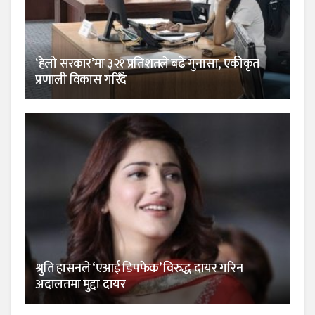
‘हेलो सरकार’मा ३२१ प्रतिशतले बढे गुनासा, एकीकृत
प्रणाली विकास गरिँदै
श्रुति हासनले ‘एआई डिपफेक’ विरुद्ध दायर गरिन
अदालतमा मुद्दा दायर