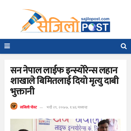
सन नेपाल लाईफ इन्स्योरेन्स लहान
शाखाले बिमितलाई दियो मृत्यु दाबी
भुक्तानी
सजिलो पोस्ट
भदौ २९, २०७७, १:४६ मध्यान्ह