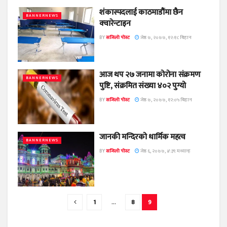
शंकास्पदलाई काठमाडौंमा छैन
BANNERNEWS
क्‍वारेन्टाइन
BY
सजिलो पोस्ट
जेष्ठ ७, २०७७, १२:१८ बिहान
आज थप २७ जनामा कोरोना संक्रमण
BANNERNEWS
पुष्टि, संक्रमित संख्या ४०२ पुग्यो
BY
सजिलो पोस्ट
जेष्ठ ७, २०७७, १२:०५ बिहान
जानकी मन्दिरको धार्मिक महत्व
BANNERNEWS
BY
सजिलो पोस्ट
जेष्ठ ६, २०७७, ४:३९ मध्यान्ह
1
…
8
9