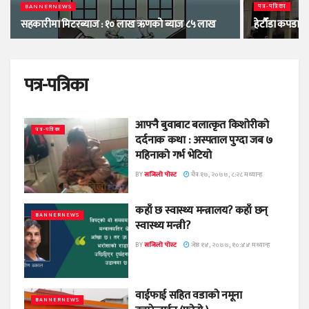
BANNERNEWS
पत्र-पत्रिका
सहकारीमा मिटरब्याज : १० लाख ऋणको ब्याज ८५ लाख
हेटौँडा कपडा उ
पत्र-पत्रिका
आफ्नै बुवाबाट बलात्कृत किशोरीको
पत्र-पत्रिका
दर्दनाक कथा : अस्पताल पुग्दा जब ७
महिनाको गर्भ भेटियो
BY
सजिलो पोस्ट
चैत्र १७, २०७७, ८:२८ मध्यान्ह
कहाँ छ स्वास्थ्य मन्त्रालय? कहाँ छन्
BANNERNEWS
स्वास्थ्य मन्त्री?
BY
सजिलो पोस्ट
जेष्ठ १४, २०७७, १०:४४ मध्यान्ह
वाईफाई सहित वडाको नमूना
BANNERNEWS