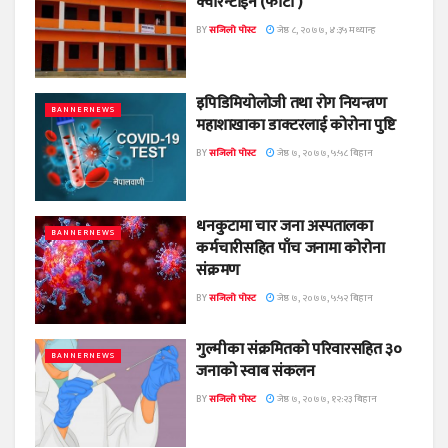
क्वारेन्टाईन (फोटो )
BY
सजिलो पोस्ट
जेष्ठ ८, २०७७, ४:३५ मध्यान्ह
इपिडिमियोलोजी तथा रोग नियन्त्रण
BANNERNEWS
महाशाखाका डाक्टरलाई कोरोना पुष्टि
BY
सजिलो पोस्ट
जेष्ठ ७, २०७७, ५:५८ बिहान
धनकुटामा चार जना अस्पतालका
BANNERNEWS
कर्मचारीसहित पाँच जनामा कोरोना
संक्रमण
BY
सजिलो पोस्ट
जेष्ठ ७, २०७७, ५:५२ बिहान
गुल्मीका संक्रमितको परिवारसहित ३०
BANNERNEWS
जनाको स्वाब संकलन
BY
सजिलो पोस्ट
जेष्ठ ७, २०७७, १२:२३ बिहान