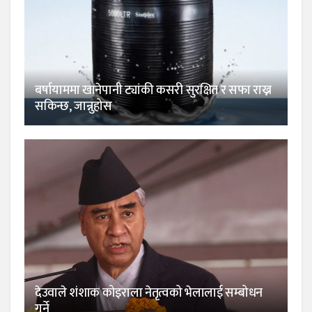
बर्षायाममा खानेपानी ट्यांकी कसरी सुरक्षित र सफा राख्न
सकिन्छ, जान्नुहोस
देउवाले शंशाक कोइराला नेतृत्वको भेलालाई सम्बोधन
गर्ने