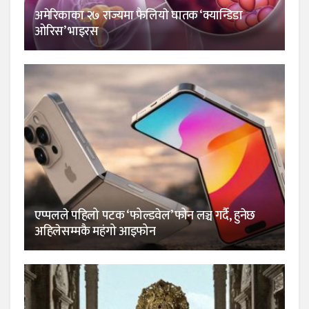
अमेरिकाका २७ राज्यमा फैलियाे घातक ‘क्यान्डिडा
ओरिस’ भाइरस
एप्पलले पहिलो पटक ‘फोल्डवेल’ फोन लञ्च गर्दै, हुनेछ
अहिलेसम्मकै महंगो आइफोन