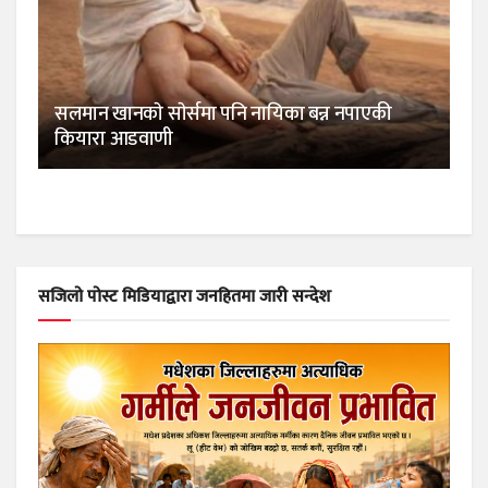
सलमान खानकाे साेर्समा पनि नायिका बन्न नपाएकी
कियारा आडवाणी
सजिलो पोस्ट मिडियाद्वारा जनहितमा जारी सन्देश