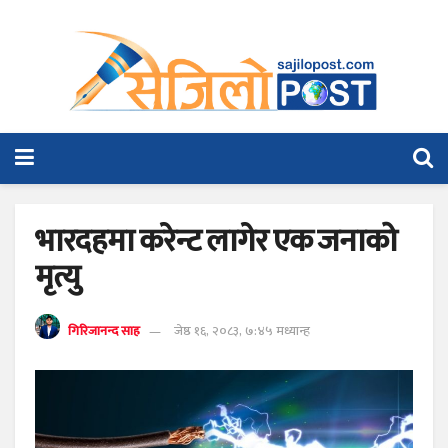
भारदहमा करेन्ट लागेर एक जनाको
मृत्यु
गिरिजानन्द साह
जेष्ठ १६, २०८३, ७:४५ मध्यान्ह