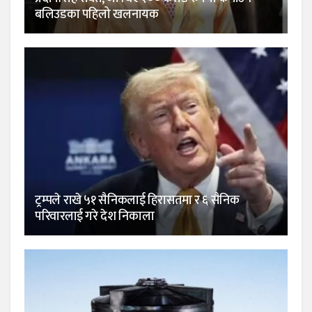
बलिउडका पहिलो खलनायक
ट्रम्पले राखे ५१ सैनिकलाई हिरासतमा र ६ सैनिक
परिवारलाई गरे देश निकाला