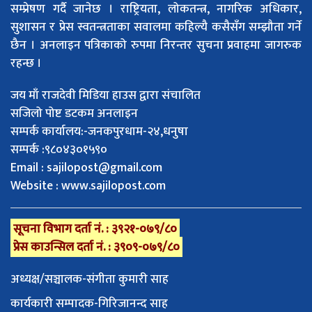
सम्प्रेषण गर्दै जानेछ । राष्ट्रियता, लोकतन्त्र, नागरिक अधिकार,
सुशासन र प्रेस स्वतन्त्रताका सवालमा कहिल्यै कसैसँग सम्झौता गर्ने
छैन । अनलाइन पत्रिकाको रुपमा निरन्तर सुचना प्रवाहमा जागरुक
रहन्छ ।
जय माँ राजदेवी मिडिया हाउस द्वारा संचालित
सजिलो पोष्ट डटकम अनलाइन
सम्पर्क कार्यालय:-जनकपुरधाम-२४,धनुषा
सम्पर्क :९८०४३०१५९०
Email :
sajilopost@gmail.com
Website : www.sajilopost.com
सूचना विभाग दर्ता नं. : ३९२१-०७९/८०
प्रेस काउन्सिल दर्ता नं. : ३९०९-०७९/८०
अध्यक्ष/सञ्चालक-संगीता कुमारी साह
कार्यकारी सम्पादक-गिरिजानन्द साह