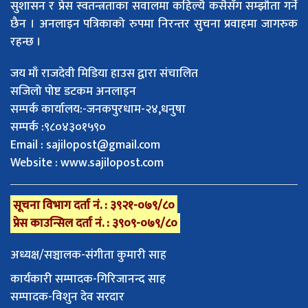
सुशासन र प्रेस स्वतन्त्रताका सवालमा कहिल्यै कसैसँग सम्झौता गर्ने
छैन । अनलाइन पत्रिकाको रुपमा निरन्तर सुचना प्रवाहमा जागरुक
रहन्छ ।
जय माँ राजदेवी मिडिया हाउस द्वारा संचालित
सजिलो पोष्ट डटकम अनलाइन
सम्पर्क कार्यालय:-जनकपुरधाम-२४,धनुषा
सम्पर्क :९८०४३०१५९०
Email :
sajilopost@gmail.com
Website : www.sajilopost.com
सूचना विभाग दर्ता नं. : ३९२१-०७९/८०
प्रेस काउन्सिल दर्ता नं. : ३९०९-०७९/८०
अध्यक्ष/सञ्चालक-संगीता कुमारी साह
कार्यकारी सम्पादक-गिरिजानन्द साह
सम्पादक-विशुन देव सरदार