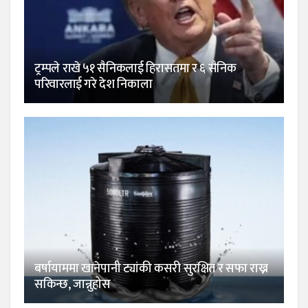
ट्रम्पले राखे ५१ सैनिकलाई हिरासतमा र ६ सैनिक
परिवारलाई गरे देश निकाला
बर्षायाममा खानेपानी ट्यांकी कसरी सुरक्षित र सफा राख्न
सकिन्छ, जान्नुहोस