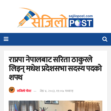
राप्रपा नेपालबाट सरिता ठाकुरले
लिइन् मधेश प्रदेशसभा सदस्य पदको
शपथ
सजिलो पोस्ट
जेष्ठ ४, २०८३, ११:०७ मध्यान्ह