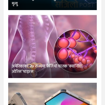
मृत्यु
अमेरिकाका २७ राज्यमा फैलियाे घातक ‘क्यान्डिडा
ओरिस’ भाइरस