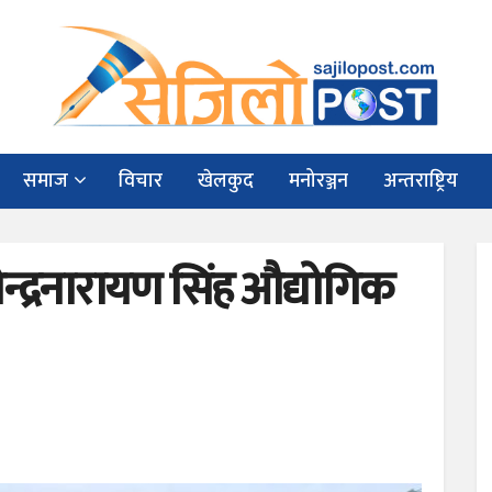
समाज
विचार
खेलकुद
मनोरञ्जन
अन्तराष्ट्रिय
गजेन्द्रनारायण सिंह औद्योगिक