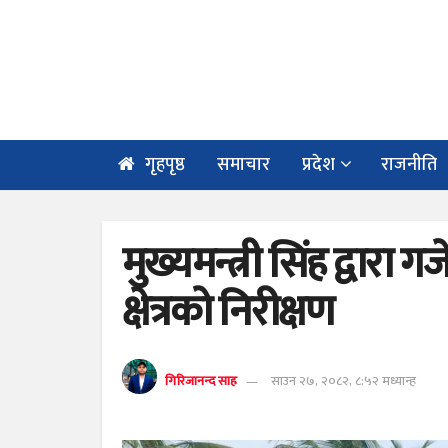
गृहपृष्ठ
समाचार
प्रदेश
राजनीति
मुख्यमन्त्री सिंह द्वारा 
क्षेत्रको निरीक्षण
गिरिजानन्द साह
साउन २७, २०८२, ८:५२ मध्यान्ह