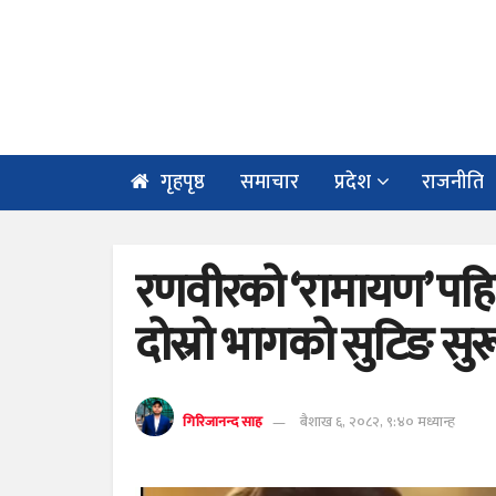
गृहपृष्ठ
समाचार
प्रदेश
राजनीति
रणवीरको ‘रामायण’ पह
दोस्रो भागको सुटिङ सुरू 
गिरिजानन्द साह
बैशाख ६, २०८२, ९:४० मध्यान्ह