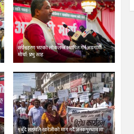
सर्वश्वहरण भएको लोकतन्त्र स्थापित गर्न अग्रगामी
मोर्चा: प्रभु साह
९ बुँदे सहमति खारेजीको माग गर्दै जनकपुरधाम मा