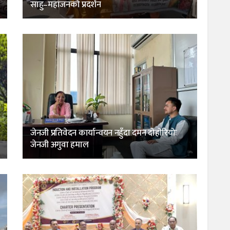
साहु–महाजनको प्रदर्शन
जेनजी प्रतिवेदन कार्यान्वयन नहुँदा दमन दोहोरियोः
जेनजी अगुवा हमाल