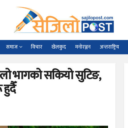
समाज
विचार
खेलकुद
मनोरञ्जन
अन्तराष्ट्रिय
िलो भागको सकियो सुटिङ,
हुदैँ