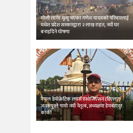
गोली लागेर मृत्यु भएका गणेश यादवको परिवारलाई
मधेश प्रदेश सरकारद्वारा २ लाख राहत, नयाँ घर
बनाइदिने घोषणा
नेपाल डेमोक्रेटिक लयर्स एसोसिएसन (डिएलए)
जनकपुरले पायो नयाँ नेतृत्व, अध्यक्षमा हेमबहादुर
कार्की