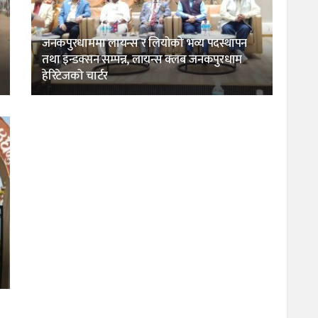
जनकपुरधाममा लायन्स र लियोको भव्य पदस्थापन
तथा इन्डक्सन सम्पन्न, लायन्स क्लब जनकपुरधाम
हेरिटेजको चार्टर