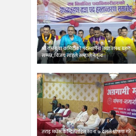
श्री राम युवा कमिटीको पदस्थापना तथा शपथ ग्रहण
सम्पन्न, विजय साहले सम्हाले नेतृत्व
तराइ मधेस केन्द्रितसहित साना ७ दलले घोषणा गरे