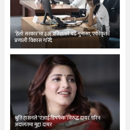
‘हेलो सरकार’मा ३२१ प्रतिशतले बढे गुनासा, एकीकृत
प्रणाली विकास गरिँदै
श्रुति हासनले ‘एआई डिपफेक’ विरुद्ध दायर गरिन
अदालतमा मुद्दा दायर