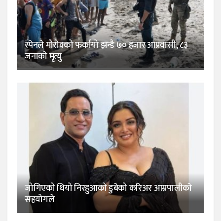
स्पेनले मोरोक्को फर्कायो झन्डै ७० हजार आप्रवासी, ८३
जनाको मृत्यु
जोगिएको थियो निरहुआको डुबेको करिअर आम्रपालीकाे
सहयोगले