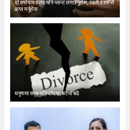
यो बर्षायाम घरमा मनि प्लान्ट लगाउनुहोस, उन्नती र शान्ति
प्राप्त गर्नुहोस
धनुषामा सम्बन्धविच्छेदका घटना बढे