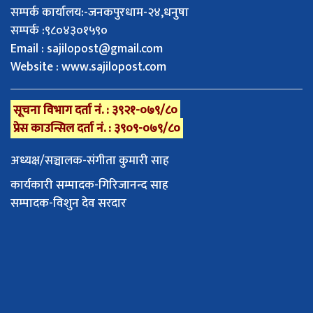
सम्पर्क कार्यालय:-जनकपुरधाम-२४,धनुषा
सम्पर्क :९८०४३०१५९०
Email :
sajilopost@gmail.com
Website : www.sajilopost.com
सूचना विभाग दर्ता नं. : ३९२१-०७९/८०
प्रेस काउन्सिल दर्ता नं. : ३९०९-०७९/८०
अध्यक्ष/सञ्चालक-संगीता कुमारी साह
कार्यकारी सम्पादक-गिरिजानन्द साह
सम्पादक-विशुन देव सरदार