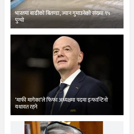
भारतमा बाढीको बितण्डा, ज्यान गुमाउनेको संख्या ९५
पुग्यो
‘माफी मागेका’ले फिफा अध्यक्षमा पदमा इन्फान्टिनो
यथावत रहने