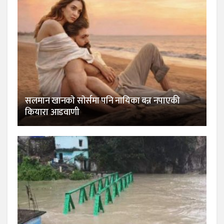
सलमान खानकाे साेर्समा पनि नायिका बन्न नपाएकी
कियारा आडवाणी