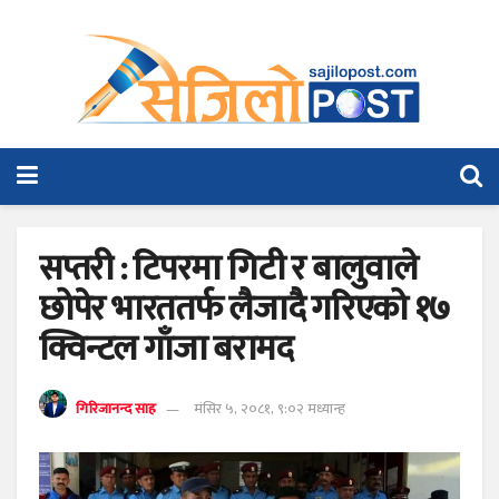
सप्तरी : टिपरमा गिटी र बालुवाले
छोपेर भारततर्फ लैजादै गरिएको १७
क्विन्टल गाँजा बरामद
गिरिजानन्द साह
मंसिर ५, २०८१, ९:०२ मध्यान्ह