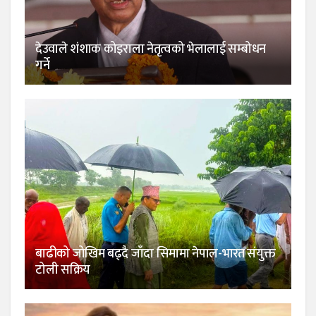
देउवाले शंशाक कोइराला नेतृत्वको भेलालाई सम्बोधन
गर्ने
बाढीको जोखिम बढ्दै जाँदा सिमामा नेपाल-भारत संयुक्त
टोली सक्रिय