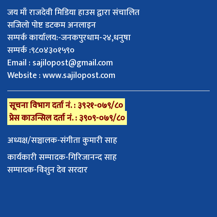
जय माँ राजदेवी मिडिया हाउस द्वारा संचालित
सजिलो पोष्ट डटकम अनलाइन
सम्पर्क कार्यालय:-जनकपुरधाम-२४,धनुषा
सम्पर्क :९८०४३०१५९०
Email :
sajilopost@gmail.com
Website : www.sajilopost.com
सूचना विभाग दर्ता नं. : ३९२१-०७९/८०
प्रेस काउन्सिल दर्ता नं. : ३९०९-०७९/८०
अध्यक्ष/सञ्चालक-संगीता कुमारी साह
कार्यकारी सम्पादक-गिरिजानन्द साह
सम्पादक-विशुन देव सरदार