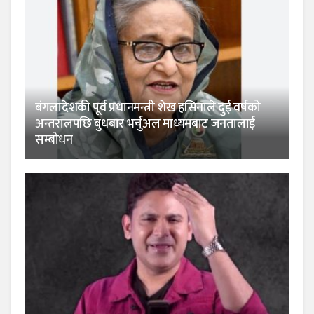
बंगलादेशकी पूर्व प्रधानमन्त्री शेख हसिनाले दुई वर्षको
अन्तरालपछि बुधबार भर्चुअल माध्यमबाट जनतालाई
सम्बोधन