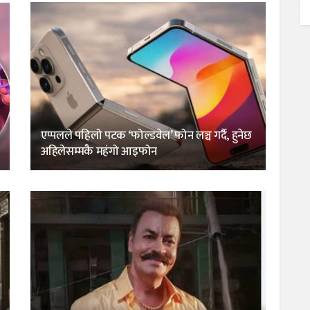
एप्पलले पहिलो पटक ‘फोल्डवेल’ फोन लञ्च गर्दै, हुनेछ
अहिलेसम्मकै महंगो आइफोन