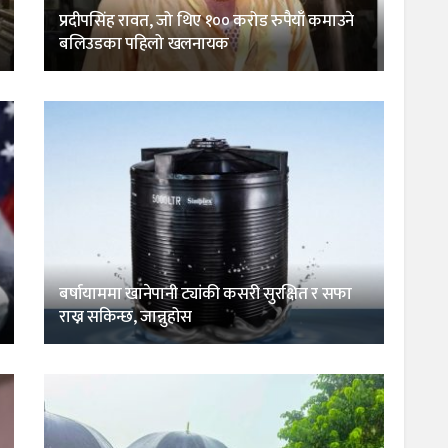
प्रदीपसिंह रावत, जो थिए १०० करोड रुपैयाँ कमाउने
बलिउडका पहिलो खलनायक
बर्षायाममा खानेपानी ट्यांकी कसरी सुरक्षित र सफा
राख्न सकिन्छ, जान्नुहोस