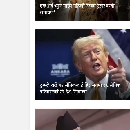
एक अर्ब भ्युज पाउने पहिलो फिल्म ट्रेलर बन्यो
रामायण’
ट्रम्पले राखे ५१ सैनिकलाई हिरासतमा र ६ सैनिक
परिवारलाई गरे देश निकाला