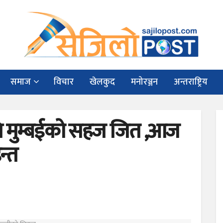
समाज
विचार
खेलकुद
मनोरञ्जन
अन्तराष्ट्रिय
थि मुम्बईको सहज जित ,आज
न्त