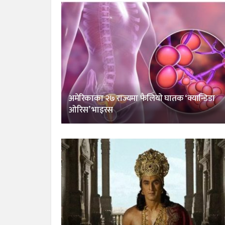
अमेरिकाका २७ राज्यमा फैलियाे घातक ‘क्यान्डिडा
ओरिस’ भाइरस