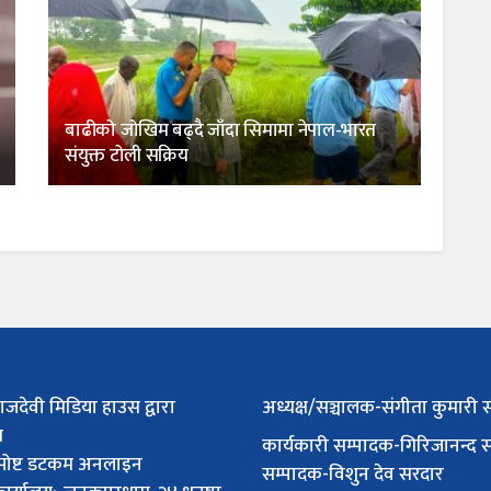
बाढीको जोखिम बढ्दै जाँदा सिमामा नेपाल-भारत
संयुक्त टोली सक्रिय
ाजदेवी मिडिया हाउस द्वारा
अध्यक्ष/सञ्चालक-संगीता कुमारी 
त
कार्यकारी सम्पादक-गिरिजानन्द 
पोष्ट डटकम अनलाइन
सम्पादक-विशुन देव सरदार