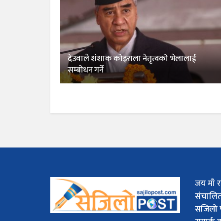
देउवाले शंशाक कोइराला नेतृत्वको भेलालाई
सम्बोधन गर्ने
जय माँ र
संचालि
सजिलो 