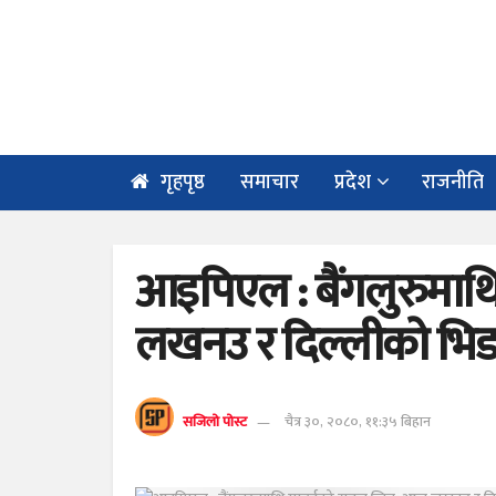
गृहपृष्ठ
समाचार
प्रदेश
राजनीति
आइपिएल : बैंगलुरुमा
लखनउ र दिल्लीको भिड
सजिलो पोस्ट
चैत्र ३०, २०८०, ११:३५ बिहान