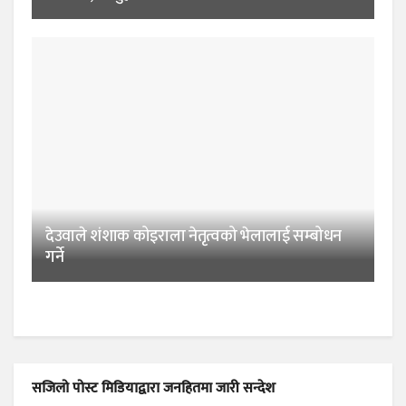
देउवाले शंशाक कोइराला नेतृत्वको भेलालाई सम्बोधन
गर्ने
सजिलो पोस्ट मिडियाद्वारा जनहितमा जारी सन्देश