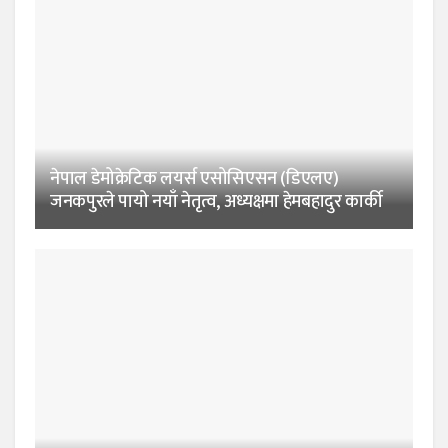
नेपाल डेमोक्रेटिक लयर्स एसोसिएसन (डिएलए)
जनकपुरले पायो नयाँ नेतृत्व, अध्यक्षमा हेमबहादुर कार्की