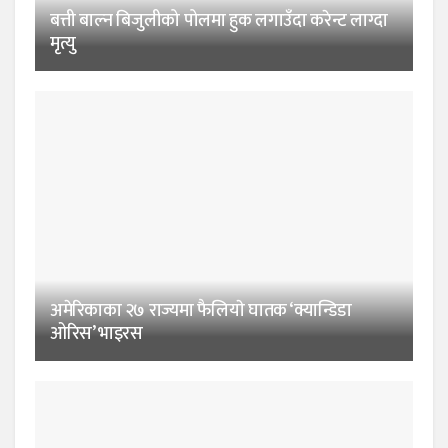
बत्ती बाल्न बिजुलीको पोलमा हुक लगाउँदा करेन्ट लाग्दा
मृत्यु
अमेरिकाका २७ राज्यमा फैलियाे घातक ‘क्यान्डिडा
ओरिस’ भाइरस