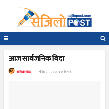
आज सार्वजनिक बिदा
सजिलो पोस्ट
मंसिर २, २०७७, ९:११ बिहान