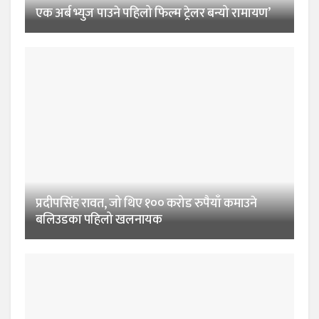
एक अर्ब भ्युज पाउने पहिलो फिल्म ट्रेलर बन्यो रामायण’
प्रदीपसिंह रावत, जो थिए १०० करोड रुपैयाँ कमाउने
बलिउडका पहिलो खलनायक