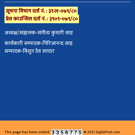
सूचना विभाग दर्ता नं. : ३९२१-०७९/८०
प्रेस काउन्सिल दर्ता नं. : ३९०९-०७९/८०
अध्यक्ष/सञ्चालक-संगीता कुमारी साह
कार्यकारी सम्पादक-गिरिजानन्द साह
सम्पादक-विशुन देव सरदार
This page has been visited:
© 2021 SajiloPost.com