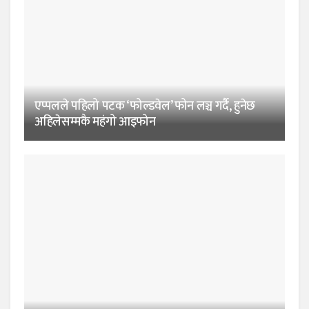
एप्पलले पहिलो पटक ‘फोल्डवेल’ फोन लञ्च गर्दै, हुनेछ
अहिलेसम्मकै महंगो आइफोन