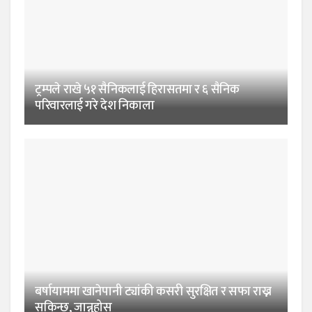
ट्रम्पले राखे ५१ सैनिकलाई हिरासतमा र ६ सैनिक
परिवारलाई गरे देश निकाला
बर्षायाममा खानेपानी ट्यांकी कसरी सुरक्षित र सफा राख्न
सकिन्छ, जान्नुहोस