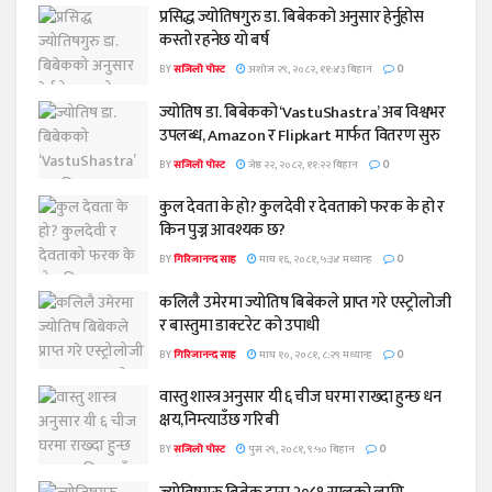
प्रसिद्ध ज्योतिषगुरु डा. बिबेकको अनुसार हेर्नुहोस
कस्तो रहनेछ यो बर्ष
BY
सजिलो पोस्ट
अशोज २९, २०८२, ११:४३ बिहान
0
ज्योतिष डा. बिबेकको ‘VastuShastra’ अब विश्वभर
उपलब्ध, Amazon र Flipkart मार्फत वितरण सुरु
BY
सजिलो पोस्ट
जेष्ठ २२, २०८२, ११:२२ बिहान
0
कुल देवता के हो? कुलदेवी र देवताको फरक के हो र
किन पुज्न आवश्यक छ?
BY
गिरिजानन्द साह
माघ १६, २०८१, ५:३४ मध्यान्ह
0
कलिलै उमेरमा ज्योतिष बिबेकले प्राप्त गरे एस्ट्रोलोजी
र बास्तुमा डाक्टरेट को उपाधी
BY
गिरिजानन्द साह
माघ १०, २०८१, ८:२९ मध्यान्ह
0
वास्तु शास्त्र अनुसार यी ६ चीज घरमा राख्दा हुन्छ धन
क्षय,निम्त्याउँछ गरिबी
BY
सजिलो पोस्ट
पुस २९, २०८१, ९:५० बिहान
0