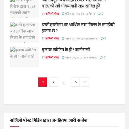
ज्योतिषगुरु बिबेक द्वारा २०८१ सालको लागि
गरिएको सबै भविष्यवानी सत्य साबित हुँदै
BY
सजिलो पोस्ट
मंसिर १०, २०८१, ६:५८ बिहान
0
यस्तो हस्तरेखा भए आर्थिक लाभ मिल्छ के तपाइँको
हातमा छ ?
BY
सजिलो पोस्ट
साउन २८, २०८०, १२:१६ मध्यान्ह
0
मुलांक ज्योतिष के हो? जानीराखौ
BY
सजिलो पोस्ट
साउन २४, २०८०, ८:५९ मध्यान्ह
0
1
2
…
5
सजिलो पोस्ट मिडियाद्वारा जनहितमा जारी सन्देश