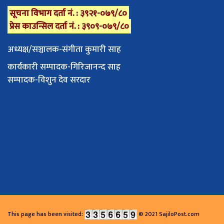
सूचना विभाग दर्ता नं. : ३९२१-०७९/८०
प्रेस काउन्सिल दर्ता नं. : ३९०९-०७९/८०
अध्यक्ष/सञ्चालक-संगीता कुमारी साह
कार्यकारी सम्पादक-गिरिजानन्द साह
सम्पादक-विशुन देव सरदार
This page has been visited:
© 2021 SajiloPost.com