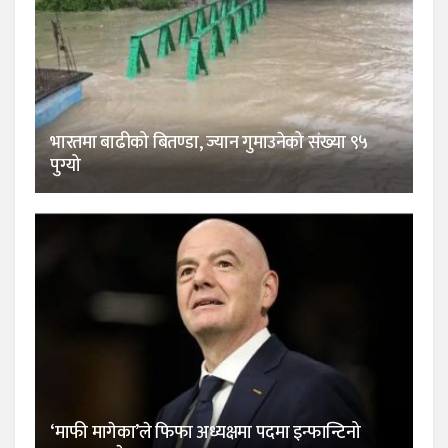
भारतमा बाढीको बितण्डा, ज्यान गुमाउनेको संख्या ९५
पुग्यो
‘माफी मागेका’ले फिफा अध्यक्षमा पदमा इन्फान्टिनो