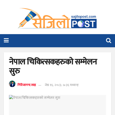
नेपाल चिकित्सकहरुको सम्मेलन
सुरु
गिरिजानन्द साह
जेष्ठ १६, २०८३, ७:३६ मध्यान्ह