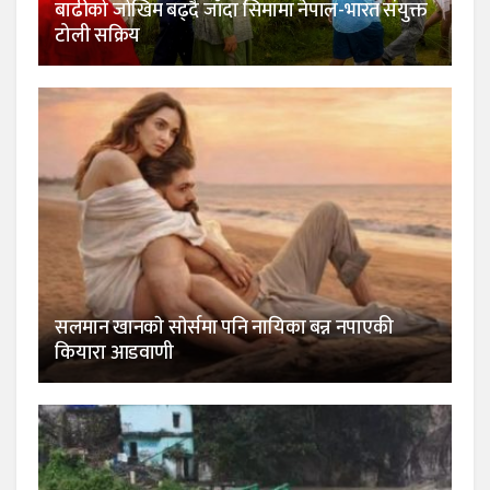
बाढीको जोखिम बढ्दै जाँदा सिमामा नेपाल-भारत संयुक्त
टोली सक्रिय
सलमान खानकाे साेर्समा पनि नायिका बन्न नपाएकी
कियारा आडवाणी