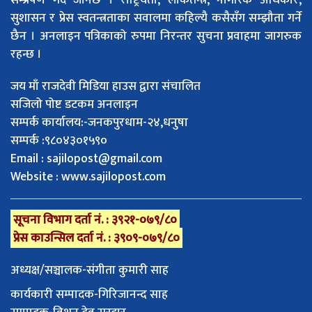
सुशासन र प्रेस स्वतन्त्रताका सवालमा कहिल्यै कसैसँग सम्झौता गर्ने
छैन । अनलाइन पत्रिकाको रुपमा निरन्तर सुचना प्रवाहमा जागरुक
रहन्छ ।
जय माँ राजदेवी मिडिया हाउस द्वारा संचालित
सजिलो पोष्ट डटकम अनलाइन
सम्पर्क कार्यालय:-जनकपुरधाम-२४,धनुषा
सम्पर्क :९८०४३०१५९०
Email :
sajilopost@gmail.com
Website : www.sajilopost.com
सूचना विभाग दर्ता नं. : ३९२१-०७९/८०
प्रेस काउन्सिल दर्ता नं. : ३९०९-०७९/८०
अध्यक्ष/सञ्चालक-संगीता कुमारी साह
कार्यकारी सम्पादक-गिरिजानन्द साह