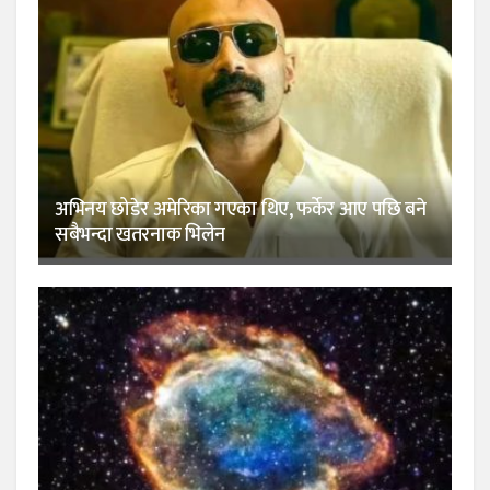
अभिनय छोडेर अमेरिका गएका थिए, फर्केर आए पछि बने
सबैभन्दा खतरनाक भिलेन