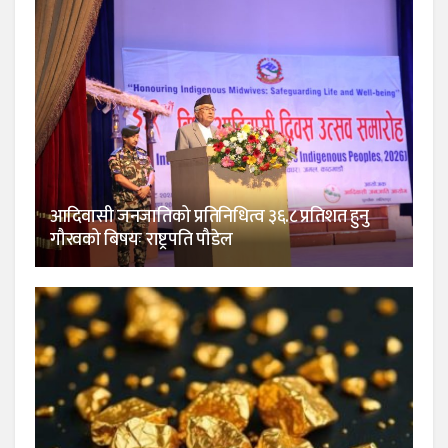
आदिवासी जनजातिको प्रतिनिधित्व ३६.८ प्रतिशत हुनु
गौरवको बिषयः राष्ट्रपति पौडेल