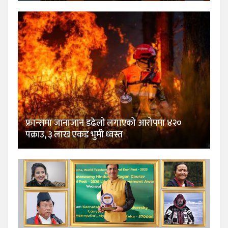
फ्रान्समा जानाजान डढेलो लगाएको आरोपमा ४२०
पक्राउ, ३ लाख एकड भुमी ध्वस्त