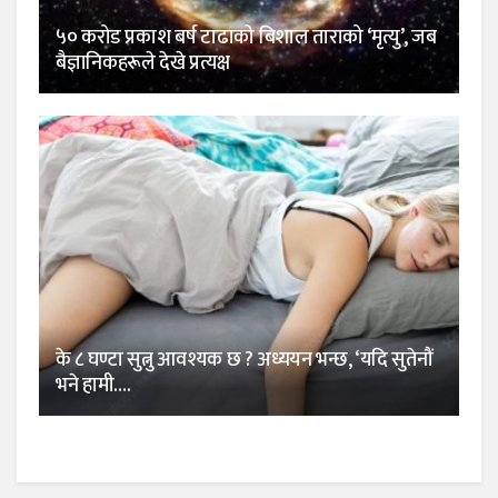
५० करोड प्रकाश बर्ष टाढाको बिशाल ताराको ‘मृत्यु’, जब
बैज्ञानिकहरूले देखे प्रत्यक्ष
के ८ घण्टा सुत्नु आवश्यक छ ? अध्ययन भन्छ, ‘यदि सुतेनौं
भने हामी….