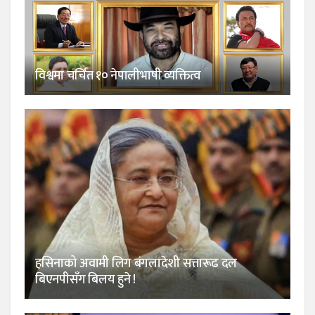
विश्वमा चर्चित १० नेपालीभाषी व्यक्तित्व
हसिनाको अवामी लिग बंगलादेशी सत्तारूढ दल
बिएनपीसँग बिलय हुने !