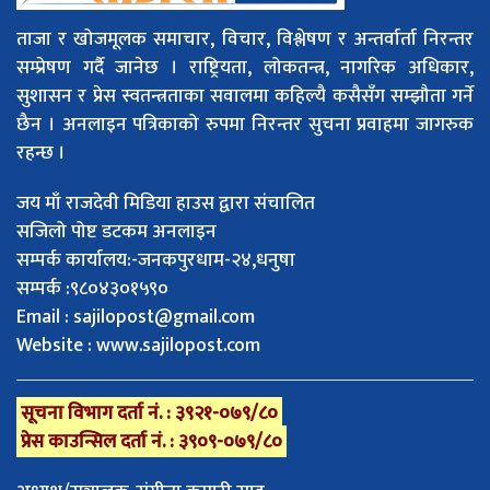
ताजा र खोजमूलक समाचार, विचार, विश्लेषण र अन्तर्वार्ता निरन्तर
सम्प्रेषण गर्दै जानेछ । राष्ट्रियता, लोकतन्त्र, नागरिक अधिकार,
सुशासन र प्रेस स्वतन्त्रताका सवालमा कहिल्यै कसैसँग सम्झौता गर्ने
छैन । अनलाइन पत्रिकाको रुपमा निरन्तर सुचना प्रवाहमा जागरुक
रहन्छ ।
जय माँ राजदेवी मिडिया हाउस द्वारा संचालित
सजिलो पोष्ट डटकम अनलाइन
सम्पर्क कार्यालय:-जनकपुरधाम-२४,धनुषा
सम्पर्क :९८०४३०१५९०
Email :
sajilopost@gmail.com
Website : www.sajilopost.com
सूचना विभाग दर्ता नं. : ३९२१-०७९/८०
प्रेस काउन्सिल दर्ता नं. : ३९०९-०७९/८०