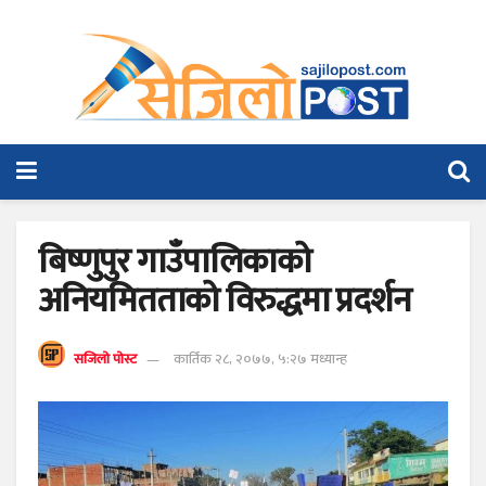
बिष्णुपुर गाउँपालिकाको
अनियमितताको विरुद्धमा प्रदर्शन
सजिलो पोस्ट
कार्तिक २८, २०७७, ५:२७ मध्यान्ह