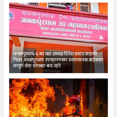
जनकपुरधाम–६ का वडा अध्यक्ष दिनेश प्रसाद साहको
निधन,जनकपुरधाम उपमहानगरका अत्यावश्यक बाहेकका
सम्पूर्ण सेवा सोमबार बन्द रहने