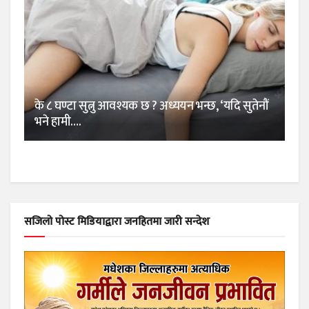
के ८ घण्टा सुत्नु आवश्यक छ ? अध्ययन भन्छ, ‘यदि सुतेनौं
भने हामी….
सजिलो पोस्ट मिडियाद्वारा जनहितमा जारी सन्देश