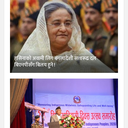
हसिनाको अवामी लिग बंगलादेशी सत्तारूढ दल
बिएनपीसँग बिलय हुने !