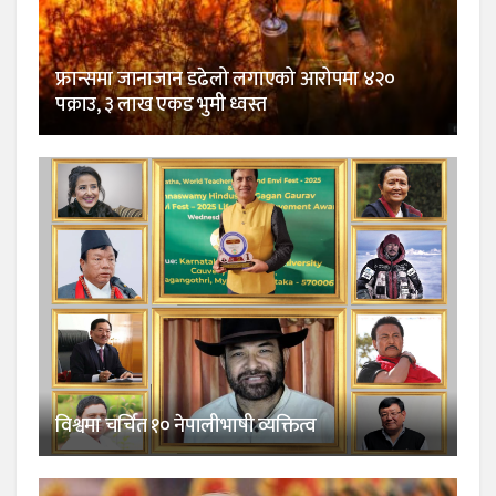
फ्रान्समा जानाजान डढेलो लगाएको आरोपमा ४२०
पक्राउ, ३ लाख एकड भुमी ध्वस्त
विश्वमा चर्चित १० नेपालीभाषी व्यक्तित्व