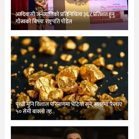
आदिवासी जनजातिको प्रतिनिधित्व ३६.८ प्रतिशत हुनु
गौरवको बिषयः राष्ट्रपति पौडेल
पृथ्वी मुनि विशाल परिमाणमा भेटियो सुन, सतहमा फैलाए
५० सेमी बाक्लो तह