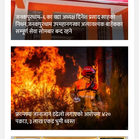
जनकपुरधाम–६ का वडा अध्यक्ष दिनेश प्रसाद साहको
निधन,जनकपुरधाम उपमहानगरका अत्यावश्यक बाहेकका
सम्पूर्ण सेवा सोमबार बन्द रहने
फ्रान्समा जानाजान डढेलो लगाएको आरोपमा ४२०
पक्राउ, ३ लाख एकड भुमी ध्वस्त