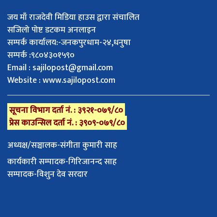
जय माँ राजदेवी मिडिया हाउस द्वारा संचालित
सजिलो पोष्ट डटकम अनलाइन
सम्पर्क कार्यालय:-जनकपुरधाम-२४,धनुषा
सम्पर्क :९८०४३०१५९०
Email :
sajilopost@gmail.com
Website : www.sajilopost.com
सूचना विभाग दर्ता नं. : ३९२१-०७९/८०
प्रेस काउन्सिल दर्ता नं. : ३९०९-०७९/८०
अध्यक्ष/सञ्चालक-संगीता कुमारी साह
कार्यकारी सम्पादक-गिरिजानन्द साह
सम्पादक-विशुन देव सरदार