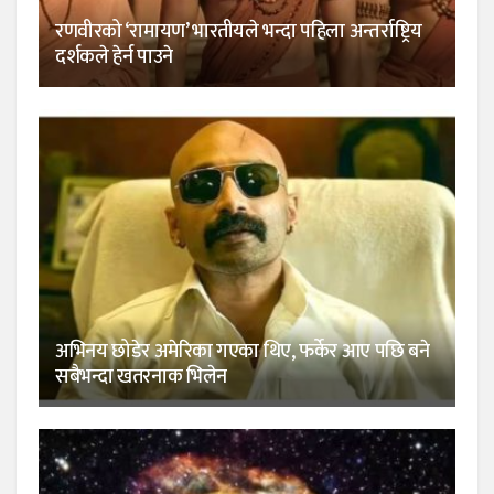
रणवीरको ‘रामायण’ भारतीयले भन्दा पहिला अन्तर्राष्ट्रिय
दर्शकले हेर्न पाउने
अभिनय छोडेर अमेरिका गएका थिए, फर्केर आए पछि बने
सबैभन्दा खतरनाक भिलेन