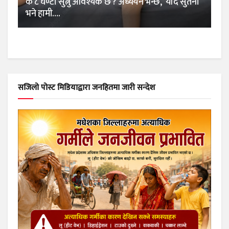
के ८ घण्टा सुत्नु आवश्यक छ ? अध्ययन भन्छ, ‘यदि सुतेनौं
भने हामी….
सजिलो पोस्ट मिडियाद्वारा जनहितमा जारी सन्देश