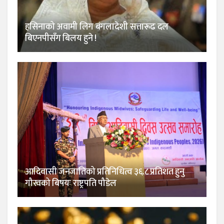
हसिनाको अवामी लिग बंगलादेशी सत्तारूढ दल
बिएनपीसँग बिलय हुने !
आदिवासी जनजातिको प्रतिनिधित्व ३६.८ प्रतिशत हुनु
गौरवको बिषयः राष्ट्रपति पौडेल