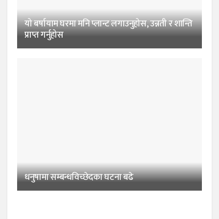
यो बर्षायाम घरमा मनि प्लान्ट लगाउनुहोस, उन्नती र शान्ति
प्राप्त गर्नुहोस
धनुषामा सम्बन्धविच्छेदका घटना बढे