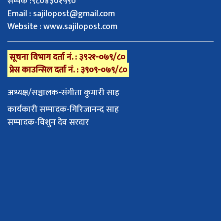
सम्पर्क :९८०४३०१५९०
Email :
sajilopost@gmail.com
Website : www.sajilopost.com
सूचना विभाग दर्ता नं. : ३९२१-०७९/८०
प्रेस काउन्सिल दर्ता नं. : ३९०९-०७९/८०
अध्यक्ष/सञ्चालक-संगीता कुमारी साह
कार्यकारी सम्पादक-गिरिजानन्द साह
सम्पादक-विशुन देव सरदार