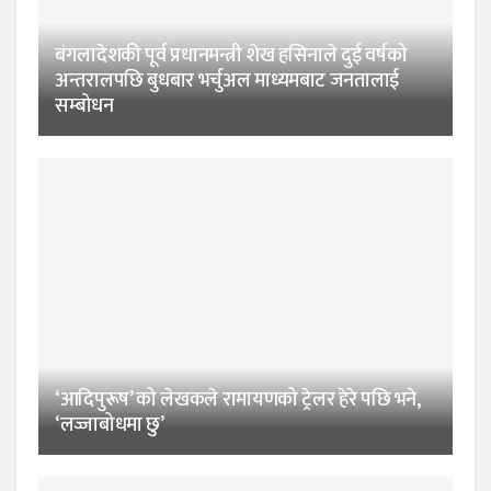
बंगलादेशकी पूर्व प्रधानमन्त्री शेख हसिनाले दुई वर्षको
अन्तरालपछि बुधबार भर्चुअल माध्यमबाट जनतालाई
सम्बोधन
‘आदिपुरूष’ को लेखकले रामायणको ट्रेलर हेरे पछि भने,
‘लज्जाबोधमा छु’