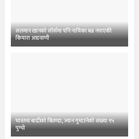
सलमान खानकाे साेर्समा पनि नायिका बन्न नपाएकी
कियारा आडवाणी
भारतमा बाढीको बितण्डा, ज्यान गुमाउनेको संख्या ९५
पुग्यो