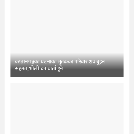
कप्तानगञ्जका घटनाका मृतकका परिवार शव बुझ्न
सहमत, भोली थप बार्ता हुने