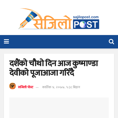
दशैंको चौथो दिन आज कुष्माण्डा
देवीको पूजाआजा गरिँदै
सजिलो पोस्ट
कार्तिक ४, २०७७, ५:३८ बिहान