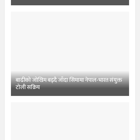
बाढीको जोखिम बढ्दै जाँदा सिमामा नेपाल-भारत संयुक्त
टोली सक्रिय