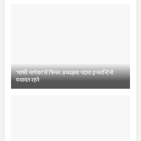
‘माफी मागेका’ले फिफा अध्यक्षमा पदमा इन्फान्टिनो
यथावत रहने