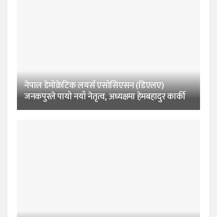
नेपाल डेमोक्रेटिक लयर्स एसोसिएसन (डिएलए)
जनकपुरले पायो नयाँ नेतृत्व, अध्यक्षमा हेमबहादुर कार्की