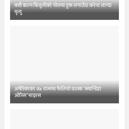
बत्ती बाल्न बिजुलीको पोलमा हुक लगाउँदा करेन्ट लाग्दा
मृत्यु
अमेरिकाका २७ राज्यमा फैलियाे घातक ‘क्यान्डिडा
ओरिस’ भाइरस