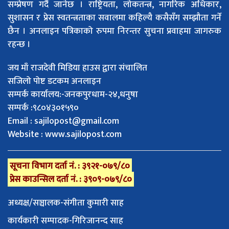
सम्प्रेषण गर्दै जानेछ । राष्ट्रियता, लोकतन्त्र, नागरिक अधिकार,
सुशासन र प्रेस स्वतन्त्रताका सवालमा कहिल्यै कसैसँग सम्झौता गर्ने
छैन । अनलाइन पत्रिकाको रुपमा निरन्तर सुचना प्रवाहमा जागरुक
रहन्छ ।
जय माँ राजदेवी मिडिया हाउस द्वारा संचालित
सजिलो पोष्ट डटकम अनलाइन
सम्पर्क कार्यालय:-जनकपुरधाम-२४,धनुषा
सम्पर्क :९८०४३०१५९०
Email :
sajilopost@gmail.com
Website : www.sajilopost.com
सूचना विभाग दर्ता नं. : ३९२१-०७९/८०
प्रेस काउन्सिल दर्ता नं. : ३९०९-०७९/८०
अध्यक्ष/सञ्चालक-संगीता कुमारी साह
कार्यकारी सम्पादक-गिरिजानन्द साह