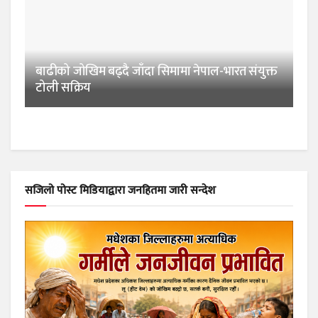
बाढीको जोखिम बढ्दै जाँदा सिमामा नेपाल-भारत संयुक्त
टोली सक्रिय
सजिलो पोस्ट मिडियाद्वारा जनहितमा जारी सन्देश