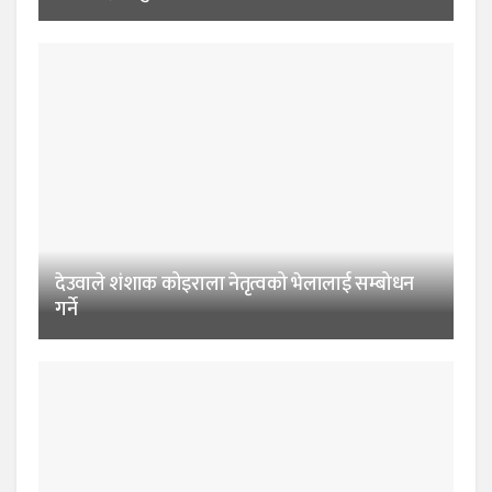
देउवाले शंशाक कोइराला नेतृत्वको भेलालाई सम्बोधन
गर्ने