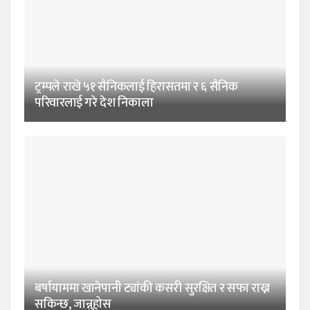
ट्रम्पले राखे ५१ सैनिकलाई हिरासतमा र ६ सैनिक
परिवारलाई गरे देश निकाला
बर्षायाममा खानेपानी ट्यांकी कसरी सुरक्षित र सफा राख्न
सकिन्छ, जान्नुहोस