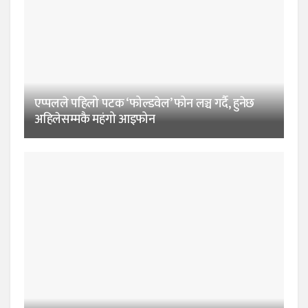
एप्पलले पहिलो पटक ‘फोल्डवेल’ फोन लञ्च गर्दै, हुनेछ
अहिलेसम्मकै महंगो आइफोन