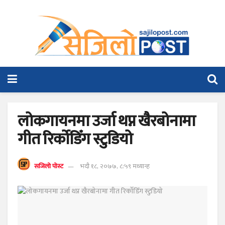
लोकगायनमा उर्जा थप्न खैरबोनामा
गीत रिर्कोडिँग स्टुडियो
सजिलो पोस्ट
भदौ १८, २०७७, ८:५९ मध्यान्ह