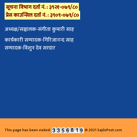
सूचना विभाग दर्ता नं. : ३९२१-०७९/८०
प्रेस काउन्सिल दर्ता नं. : ३९०९-०७९/८०
अध्यक्ष/सञ्चालक-संगीता कुमारी साह
कार्यकारी सम्पादक-गिरिजानन्द साह
सम्पादक-विशुन देव सरदार
This page has been visited:
© 2021 SajiloPost.com