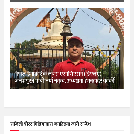
नेपाल डेमोक्रेटिक लयर्स एसोसिएसन (डिएलए)
जनकपुरले पायो नयाँ नेतृत्व, अध्यक्षमा हेमबहादुर कार्की
सजिलो पोस्ट मिडियाद्वारा जनहितमा जारी सन्देश