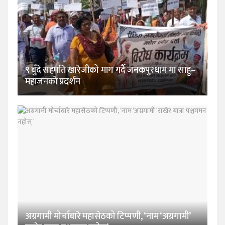
९ बुँदे सहमति खारेजीको माग गर्दै जनकपुरधाम मा साहु–
महाजनको प्रदर्शन
अग्रगामी मोर्चाबारे महासेठको टिप्पणी, ‘नाम ‘अग्रगामी’