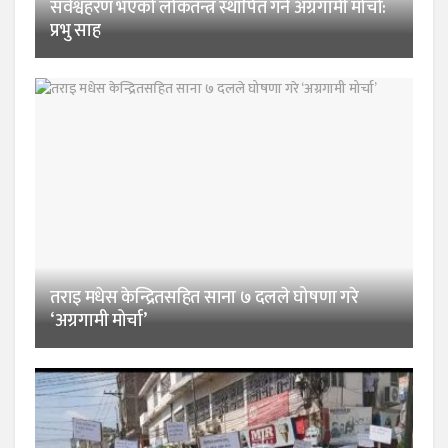
सर्वश्वहरण भएको लोकतन्त्र स्थापित गर्न अग्रगामी मोर्चा:
प्रभु साह
तराइ मधेस केन्द्रितसहित साना ७ दलले घोषणा गरे
‘अग्रगामी मोर्चा’