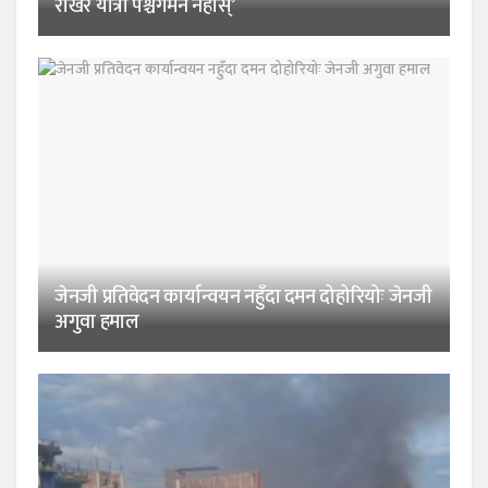
राखेर यात्रा पश्चगमन नहोस्’
जेनजी प्रतिवेदन कार्यान्वयन नहुँदा दमन दोहोरियोः जेनजी
अगुवा हमाल