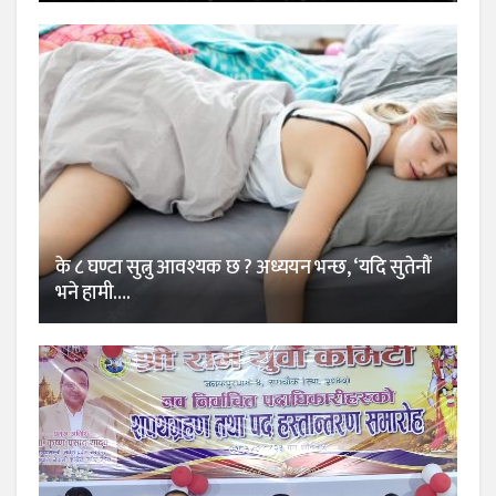
के ८ घण्टा सुत्नु आवश्यक छ ? अध्ययन भन्छ, ‘यदि सुतेनौं
भने हामी….