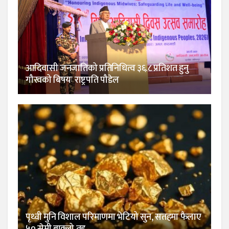
आदिवासी जनजातिको प्रतिनिधित्व ३६.८ प्रतिशत हुनु
गौरवको बिषयः राष्ट्रपति पौडेल
पृथ्वी मुनि विशाल परिमाणमा भेटियो सुन, सतहमा फैलाए
५० सेमी बाक्लो तह