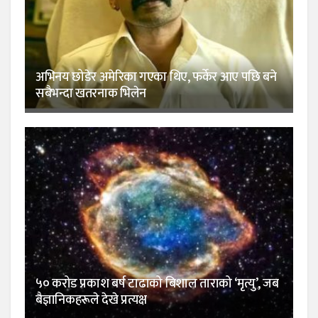
अभिनय छोडेर अमेरिका गएका थिए, फर्केर आए पछि बने
सबैभन्दा खतरनाक भिलेन
५० करोड प्रकाश बर्ष टाढाको बिशाल ताराको ‘मृत्यु’, जब
बैज्ञानिकहरूले देखे प्रत्यक्ष