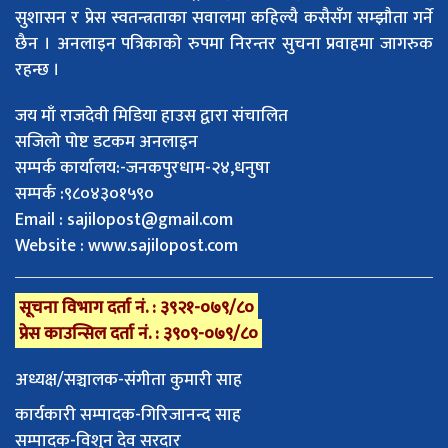
सुशासन र प्रेस स्वतन्त्रताका सवालमा कहिल्यै कसैसँग सम्झौता गर्ने
छैन । अनलाइन पत्रिकाको रुपमा निरन्तर सुचना प्रवाहमा जागरुक
रहन्छ ।
जय माँ राजदेवी मिडिया हाउस द्वारा संचालित
सजिलो पोष्ट डटकम अनलाइन
सम्पर्क कार्यालय:-जनकपुरधाम-२४,धनुषा
सम्पर्क :९८०४३०१५९०
Email :
sajilopost@gmail.com
Website : www.sajilopost.com
सूचना विभाग दर्ता नं. : ३९२१-०७९/८०
प्रेस काउन्सिल दर्ता नं. : ३९०९-०७९/८०
अध्यक्ष/सञ्चालक-संगीता कुमारी साह
कार्यकारी सम्पादक-गिरिजानन्द साह
सम्पादक-विशुन देव सरदार