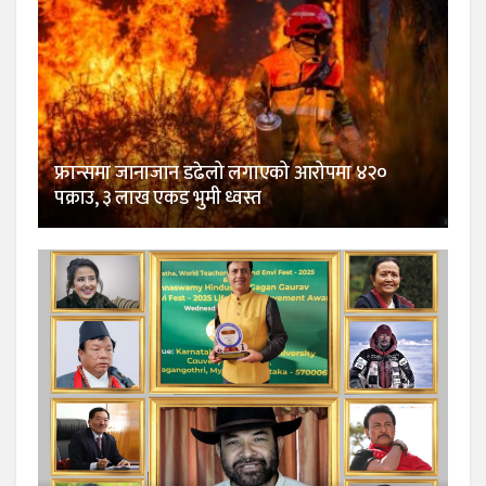
फ्रान्समा जानाजान डढेलो लगाएको आरोपमा ४२०
पक्राउ, ३ लाख एकड भुमी ध्वस्त