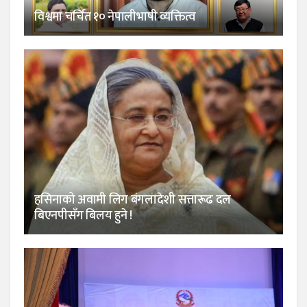
विश्वमा चर्चित १० नेपालीभाषी व्यक्तित्व
हसिनाको अवामी लिग बंगलादेशी सत्तारूढ दल
बिएनपीसँग बिलय हुने !