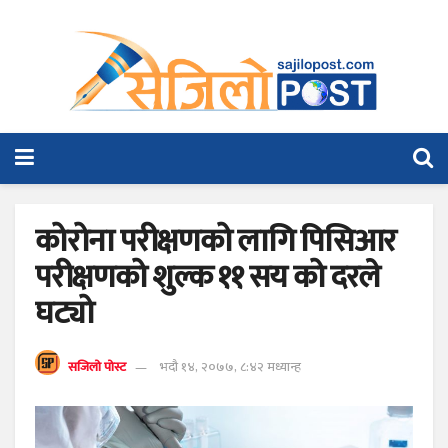
कोरोना परीक्षणको लागि पिसिआर
परीक्षणको शुल्क ११ सय को दरले
घट्यो
सजिलो पोस्ट
भदौ १४, २०७७, ८:४२ मध्यान्ह