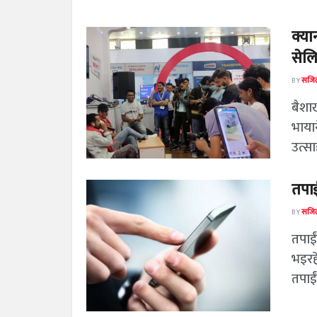
क्या
सेलि
BY
सजिल
बैशा
भाया
उत्सा
तपाई
BY
सजिल
तपाईं
भइरह
तपाईं