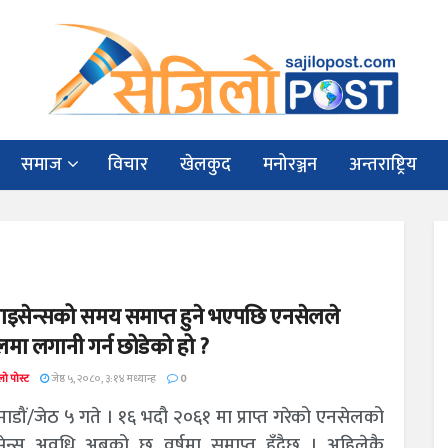
समाज
विचार
खेलकुद
मनोरञ्जन
अन्तराष्ट्रिय
ाइसेन्सको समय समाप्त हुने भएपछि एनसेलले
लमा लगानी गर्न छोडेको हो ?
ो पोस्ट
जेष्ठ ५, २०८०, ३:१४ मध्यान्ह
0
ाडौं/जेठ ५ गते । १६ भदौ २०६१ मा प्राप्त गरेको एनसेलको
ेन्स अवधि अबको छ वर्षमा समाप्त हुँदैछ । अहिलेकै