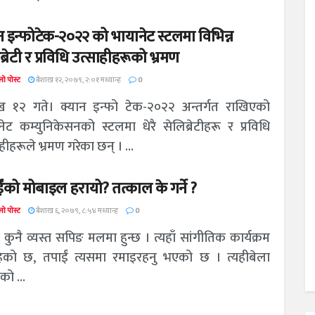
न इन्फोटेक-२०२२ को भायानेट स्टलमा विभिन्न
ब्रेटी र प्रविधि उत्साहीहरूको भ्रमण
ो पोस्ट
बैशाख १२, २०७९, २:०१ मध्यान्ह
0
ख १२ गते। क्यान इन्फो टेक-२०२२ अन्तर्गत राखिएको
नेट कम्युनिकेसनको स्टलमा धेरै सेलिब्रेटीहरू र प्रविधि
हीहरूले भ्रमण गरेका छन् । ...
ंको मोबाइल हरायो? तत्काल के गर्ने ?
ो पोस्ट
बैशाख ६, २०७९, ८:५४ मध्यान्ह
0
 कुनै व्यस्त सपिङ मलमा हुन्छ । त्यहाँ सांगीतिक कार्यक्रम
ेको छ, तपाईं त्यसमा रमाइरहनु भएको छ । त्यहीबेला
को ...