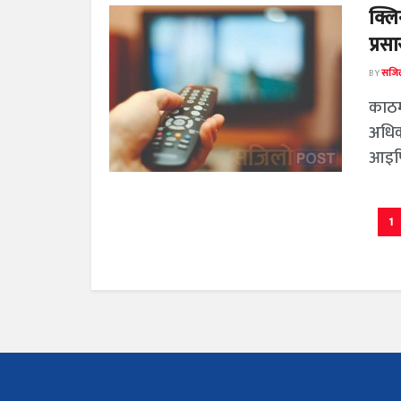
क्लि
प्रस
BY
सजिल
काठम
अधिक
आइपि
1