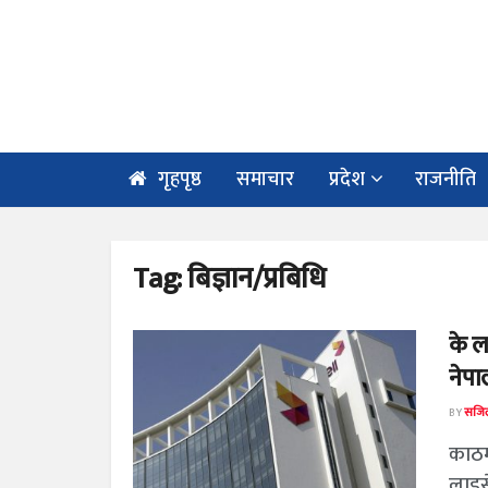
गृहपृष्ठ
समाचार
प्रदेश
राजनीति
Tag:
बिज्ञान/प्रबिधि
के ल
नेपा
BY
सजिल
काठम
लाइस