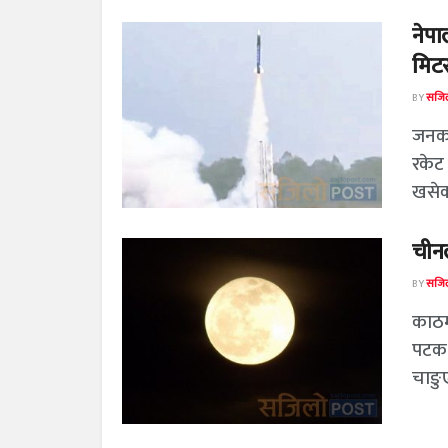
नेपा
मिटर
BY
सजिल
जनकपु
रकेट
खसेको
चीनले
BY
सजिल
काठम
पटक 
चाङुए