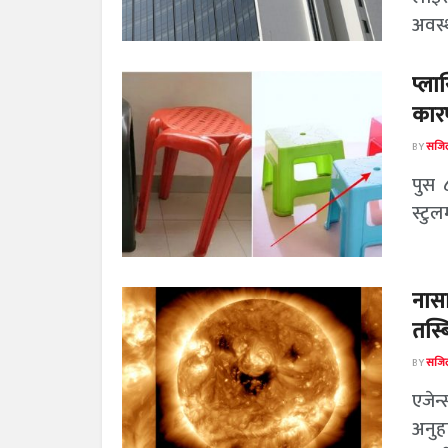
अवस्थ
प्ला
कार
BY
सजिल
पुस 
स्टुल
नासा
तस्ब
BY
सजिल
एजेन्
अनुह