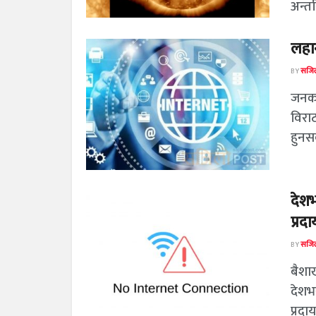
अन्तर
लहान
BY
सजिल
जनकप
विरा
हुनसक
देशभ
प्रद
BY
सजिल
बैशा
देशभ
प्रदाय