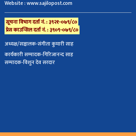
Website : www.sajilopost.com
सूचना विभाग दर्ता नं. : ३९२१-०७९/८०
प्रेस काउन्सिल दर्ता नं. : ३९०९-०७९/८०
अध्यक्ष/सञ्चालक-संगीता कुमारी साह
कार्यकारी सम्पादक-गिरिजानन्द साह
सम्पादक-विशुन देव सरदार