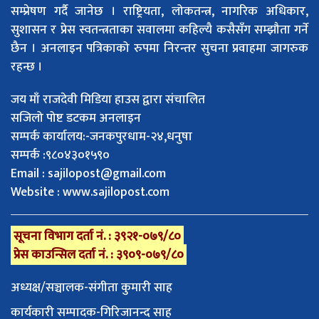
सम्प्रेषण गर्दै जानेछ । राष्ट्रियता, लोकतन्त्र, नागरिक अधिकार,
सुशासन र प्रेस स्वतन्त्रताका सवालमा कहिल्यै कसैसँग सम्झौता गर्ने
छैन । अनलाइन पत्रिकाको रुपमा निरन्तर सुचना प्रवाहमा जागरुक
रहन्छ ।
जय माँ राजदेवी मिडिया हाउस द्वारा संचालित
सजिलो पोष्ट डटकम अनलाइन
सम्पर्क कार्यालय:-जनकपुरधाम-२४,धनुषा
सम्पर्क :९८०४३०१५९०
Email :
sajilopost@gmail.com
Website : www.sajilopost.com
सूचना विभाग दर्ता नं. : ३९२१-०७९/८०
प्रेस काउन्सिल दर्ता नं. : ३९०९-०७९/८०
अध्यक्ष/सञ्चालक-संगीता कुमारी साह
कार्यकारी सम्पादक-गिरिजानन्द साह