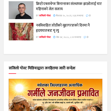
क्रिप्टो एक्सचेन्ज बिनान्सका संस्थापक झाओलाई चार
महिनाको जेल सजाय
BY
सजिलो पोस्ट
बैशाख २०, २०८१, २:३६ मध्यान्ह
0
नवविवाहित जोडीको सुहागरातको दिनमा नै
हृदयघातबाट मृ त्यु
BY
सजिलो पोस्ट
जेष्ठ २४, २०८०, ८:२२ मध्यान्ह
0
सजिलो पोस्ट मिडियाद्वारा जनहितमा जारी सन्देश