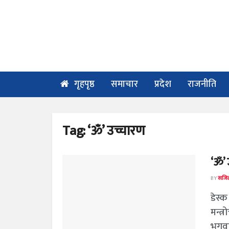
गृहपृष्ठ
समाचार
प्रदेश
राजनीति
Tag:
‘ॐ’ उच्चारण
‘ॐ’ 
BY
सजिल
डेस्क
मन्त
भगवान