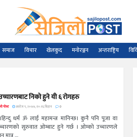
समाज
विचार
खेलकुद
मनोरञ्जन
अन्तराष्ट्रिय
विव
उच्चारणबाट निको हुने यी ६ राेगहरु
ो पोस्ट
अशोज ९, २०७७, १०:१६ बिहान
0
।हिन्दु धर्म ॐ लाई महामन्त्र मानिन्छ। कुनै पनि पूजा वा
्रोच्चारणको सुरुवात ओम्बाट हुने गर्छ । ओम्को उच्चारणले
 मात्र ...