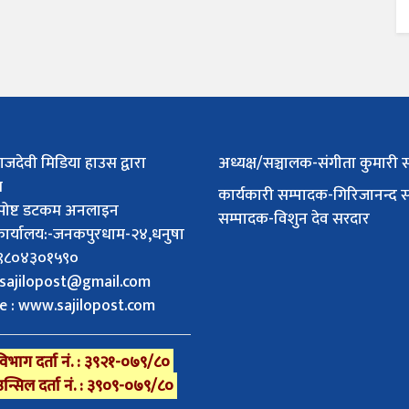
ाजदेवी मिडिया हाउस द्वारा
अध्यक्ष/सञ्चालक-संगीता कुमारी 
त
कार्यकारी सम्पादक-गिरिजानन्द 
पोष्ट डटकम अनलाइन
सम्पादक-विशुन देव सरदार
 कार्यालय:-जनकपुरधाम-२४,धनुषा
 :९८०४३०१५९०
sajilopost@gmail.com
e : www.sajilopost.com
िभाग दर्ता नं. : ३९२१-०७९/८०
उन्सिल दर्ता नं. : ३९०९-०७९/८०