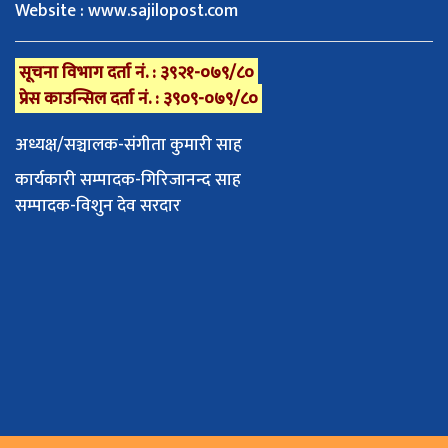
Website : www.sajilopost.com
सूचना विभाग दर्ता नं. : ३९२१-०७९/८०
प्रेस काउन्सिल दर्ता नं. : ३९०९-०७९/८०
अध्यक्ष/सञ्चालक-संगीता कुमारी साह
कार्यकारी सम्पादक-गिरिजानन्द साह
सम्पादक-विशुन देव सरदार