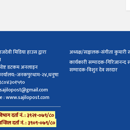
ाजदेवी मिडिया हाउस द्वारा
अध्यक्ष/सञ्चालक-संगीता कुमारी 
त
कार्यकारी सम्पादक-गिरिजानन्द 
पोष्ट डटकम अनलाइन
सम्पादक-विशुन देव सरदार
 कार्यालय:-जनकपुरधाम-२४,धनुषा
 :९८०४३०१५९०
sajilopost@gmail.com
e : www.sajilopost.com
िभाग दर्ता नं. : ३९२१-०७९/८०
उन्सिल दर्ता नं. : ३९०९-०७९/८०