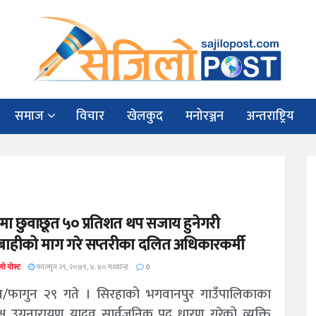
समाज
विचार
खेलकुद
मनोरञ्जन
अन्तराष्ट्रिय
ा छुवाछूत ५० प्रतिशत थप सजाय हुनेगरी
ाहीको माग गरे सप्तरीका दलित अधिकारकर्मी
ो पोस्ट
फाल्गुन २९, २०७९, ४:४० मध्यान्ह
0
/फागुन २९ गते । सिरहाको भगवानपुर गाउँपालिकाका
क्ष उग्रनारायण यादव सार्वजनिक पद धारण गरेको व्यक्ति