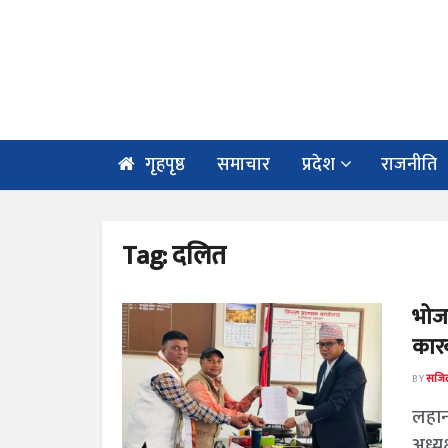
गृहपृष्ठ
समाचार
प्रदेश
राजनीति
Tag:
दलित
भोजम
कारब
BY
सजिल
लहान
अध्य