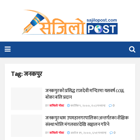
Tag:
जनकपुर
जनकपुरको प्रसिद्ध राजदेवी मन्दिरमा यसवर्ष ८८६६
बोका बलि प्रदान
BY
सजिलो पोस्ट
कार्तिक ९, २०७७, १:०३ मध्यान्ह
0
जनकपुरधाम उपमहानगरपालिका अन्तर्गतका शैक्षिक
संस्था भोलि मंगलवारदेखि सञ्चालन गरिने
BY
सजिलो पोस्ट
अशोज १९, २०७७, ६:५१ मध्यान्ह
0