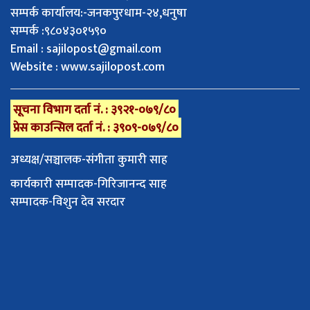
सम्पर्क कार्यालय:-जनकपुरधाम-२४,धनुषा
सम्पर्क :९८०४३०१५९०
Email :
sajilopost@gmail.com
Website : www.sajilopost.com
सूचना विभाग दर्ता नं. : ३९२१-०७९/८०
प्रेस काउन्सिल दर्ता नं. : ३९०९-०७९/८०
अध्यक्ष/सञ्चालक-संगीता कुमारी साह
कार्यकारी सम्पादक-गिरिजानन्द साह
सम्पादक-विशुन देव सरदार